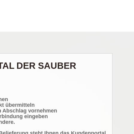
AL DER SAUBER
h
hen
kt übermitteln
m Abschlag vornehmen
erbindung eingeben
ndere.
Belieferung steht Ihnen das Kundenportal